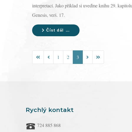
interpretací. Jako příklad si uveďme knihu 29. kapitol
Genesis, verš. 17.
Číst dál …
1
2
3
Rychlý kontakt
724 885 868