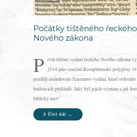
Počátky tištěného řeckého
Nového zákona
P
rvní tištěné vydání řeckého Nového zákona vy
1514 jako součást Komplutenské polygloty. O
později následovalo Erasmovo vydání, které ovlivnilo
budoucích překladů. Jaký byl jejich význam a jak fo
biblický text?
Číst dál …