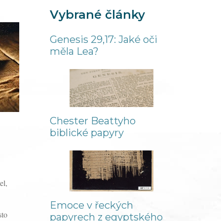
Vybrané články
Genesis 29,17: Jaké oči
měla Lea?
Chester Beattyho
biblické papyry
el,
Emoce v řeckých
sto
papyrech z egyptského