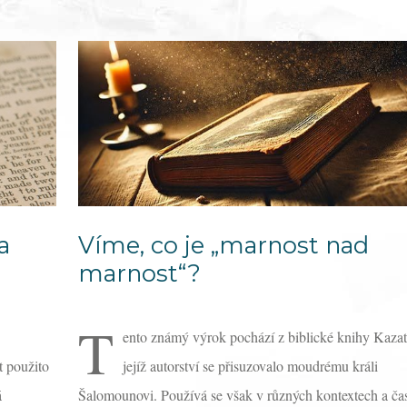
a
Víme, co je „marnost nad
marnost“?
T
ento známý výrok pochází z biblické knihy Kazat
t použito
jejíž autorství se přisuzovalo moudrému králi
á
Šalomounovi. Používá se však v různých kontextech a ča