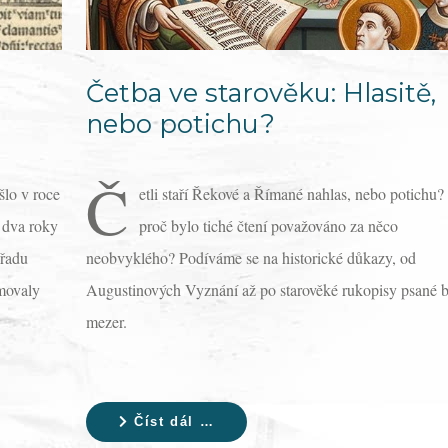
Četba ve starověku: Hlasitě,
nebo potichu?
Č
šlo v roce
etli staří Řekové a Římané nahlas, nebo potichu?
 dva roky
proč bylo tiché čtení považováno za něco
 řadu
neobvyklého? Podíváme se na historické důkazy, od
rmovaly
Augustinových Vyznání až po starověké rukopisy psané 
mezer.
Číst dál …