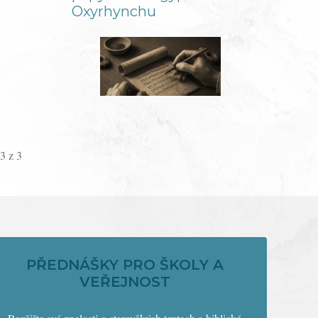
Oxyrhynchu
3 z 3
PŘEDNÁŠKY PRO ŠKOLY A
VEŘEJNOST